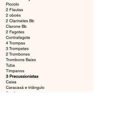
Piccolo
2 Flautas
2 oboés
2 Clarinetes Bb
Clarone Bb
2 Fagotes
Contrafagote
4 Trompas
3 Trompetes
2 Trombones
Trombone Baixo
Tuba
Tímpanos
3 Precussionistas
Caixa
Caracaxá e triângulo
Surdo
Pratos
Bumbo
Vibrafone
Harpa
Soprano Solo
Celesta