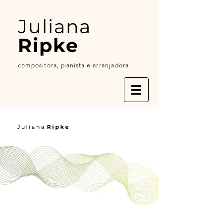
Juliana
Ripke
compositora,
p
ianista
e arranjadora