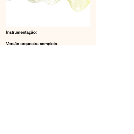
Instrumentação:
Versão orquestra completa:
1Picc, 2 Fl, 2 Ob, 2 Cl, 2 Fg, 4 Tpa, 2 Tpt, 2
Tbn, Tuba, Timp, Triângulo, Prato Susp,
Glock e Cordas.
Versão orquestra reduzida:
Fl, Ob, Cl, Fg, Tpa e Cordas.
Solicitar partitura
Próximo
Anterior