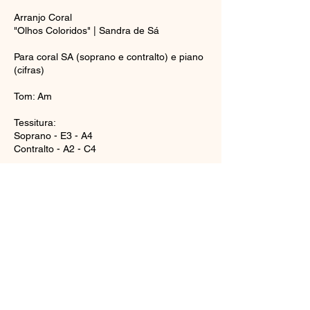
Arranjo Coral
"Olhos Coloridos" | Sandra de Sá
Para coral SA (soprano e contralto) e piano
(cifras)
Tom: Am
Tessitura:
Soprano - E3 - A4
Contralto - A2 - C4
*C3 = Dó central
Comprar