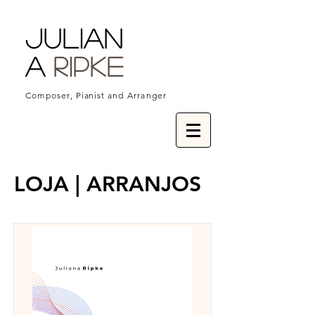
Julian
a
Ripke
Composer,
Pianist
and Arranger
LOJA | ARRANJOS