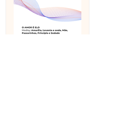
Medley O Amor é Elo |
Arranjo Coral SAB e
Piano | Emicida | Arr.
Juliana Ripke
Para coral SAB (soprano, contralto e
barítono) e piano (cifras)
Solo falado
Mais detalhes