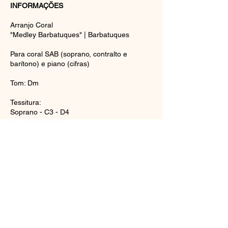
INFORMAÇÕES
Arranjo Coral
"Medley Barbatuques" | Barbatuques
Para coral SAB (soprano, contralto e
barítono) e piano (cifras)
Tom: Dm
Tessitura:
Soprano - C3 - D4
Contralto - C3 - C4
Barítono - C2 - C3
*C3 = Dó central
Comprar