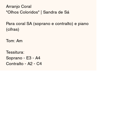
Arranjo Coral
"Olhos Coloridos" | Sandra de Sá
Para coral SA (soprano e contralto) e piano
(cifras)
Tom: Am
Tessitura:
Soprano - E3 - A4
Contralto - A2 - C4
*C3 = Dó central
Comprar